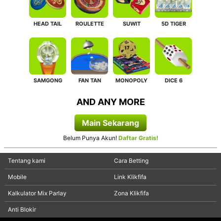
Tangkas
ROMO
HEAD TAIL
ROULETTE
SUWIT
5D TIGER
Tembak Ikan
ARCADE
SAMGONG
FAN TAN
MONOPOLY
DICE 6
AND ANY MORE
Promosi
Main Sekarang
Referral
Belum Punya Akun!
Daftar Gratis!
VIP
Tentang kami
Cara Betting
Member
Lainnya
Mobile
Link Klikfifa
Kalkulator Mix Parlay
Zona Klikfifa
VERSI DESKTOP
Anti Blokir